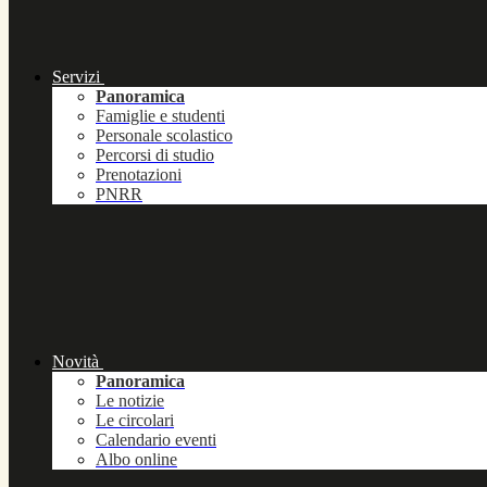
Servizi
Panoramica
Famiglie e studenti
Personale scolastico
Percorsi di studio
Prenotazioni
PNRR
Novità
Panoramica
Le notizie
Le circolari
Calendario eventi
Albo online