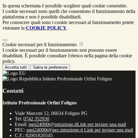
In questa schermata è possibile scegliere quali cookie consentire.
I cookie necessari sono quelli che consentono il funzionamento della
piattaforma e non è possibile disabilitarli.
Per conoscere quali sono i cookie necessari al funzionamento potete
visionare la
COOKIE POLICY
.
Cookie necessari per il funzionamento
I cookie necessari per il funzionamento non possono essere
disabilitati. È possibile consultare l'elenco nella pagina della cookie
policy.
Accetta tutti
Salva le preferenze
Istituto Professionale Orfini Foligno
Contatti
Istituto Professionale Orfini Foligno
Viale Marconi 12, 06034 Foligno PG
Tel:
0742 352930
Email:
pgri24000t@istruzione.it
Link per inviare una mail
PEC:
pgri24000t@pec.istruzione.it
Link per inviare una mail
C.F.: 82001820545