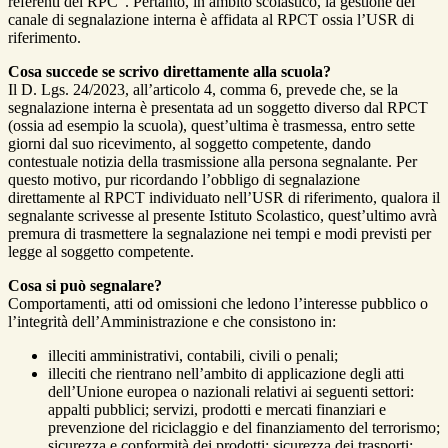
referenti del RPC”. Pertanto, in ambito scolastico, la gestione del
canale di segnalazione interna è affidata al RPCT ossia l’USR di
riferimento.
Cosa succede se scrivo direttamente alla scuola?
Il D. Lgs. 24/2023, all’articolo 4, comma 6, prevede che, se la
segnalazione interna è presentata ad un soggetto diverso dal RPCT
(ossia ad esempio la scuola), quest’ultima è trasmessa, entro sette
giorni dal suo ricevimento, al soggetto competente, dando
contestuale notizia della trasmissione alla persona segnalante. Per
questo motivo, pur ricordando l’obbligo di segnalazione
direttamente al RPCT individuato nell’USR di riferimento, qualora il
segnalante scrivesse al presente Istituto Scolastico, quest’ultimo avrà
premura di trasmettere la segnalazione nei tempi e modi previsti per
legge al soggetto competente.
Cosa si può segnalare?
Comportamenti, atti od omissioni che ledono l’interesse pubblico o
l’integrità dell’Amministrazione e che consistono in:
illeciti amministrativi, contabili, civili o penali;
illeciti che rientrano nell’ambito di applicazione degli atti
dell’Unione europea o nazionali relativi ai seguenti settori:
appalti pubblici; servizi, prodotti e mercati finanziari e
prevenzione del riciclaggio e del finanziamento del terrorismo;
sicurezza e conformità dei prodotti; sicurezza dei trasporti;