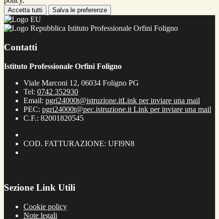
policy.
Accetta tutti
Salva le preferenze
Istituto Professionale Orfini Foligno
Contatti
Istituto Professionale Orfini Foligno
Viale Marconi 12, 06034 Foligno PG
Tel:
0742 352930
Email:
pgri24000t@istruzione.it
Link per inviare una mail
PEC:
pgri24000t@pec.istruzione.it
Link per inviare una mail
C.F.: 82001820545
COD. FATTURAZIONE: UFI9N8
Sezione Link Utili
Cookie policy
Note legali