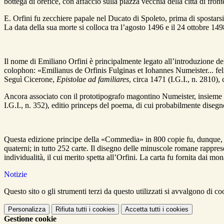
bottega di orefice, con affaccio sulla piazza vecchia della città di fron
E. Orfini fu zecchiere papale nel Ducato di Spoleto, prima di spostar
La data della sua morte si colloca tra l’agosto 1496 e il 24 ottobre 149
Il nome di Emiliano Orfini è principalmente legato all’introduzione de
colophon: «Emilianus de Orfinis Fulginas et Iohannes Numeister... feli
Seguì Cicerone,
Epistolae ad familiares
, circa 1471 (I.G.I., n. 2810),
Ancora associato con il prototipografo magontino Numeister, insieme a
I.G.I., n. 352), editio princeps del poema, di cui probabilmente disegnò 
Questa edizione principe della «Commedia» in 800 copie fu, dunque, sta
quaterni; in tutto 252 carte. Il disegno delle minuscole romane rappresen
individualità, il cui merito spetta all’Orfini. La carta fu fornita dai mo
Notizie
Questo sito o gli strumenti terzi da questo utilizzati si avvalgono di coo
Personalizza
Rifiuta tutti
i cookies
Accetta tutti
i cookies
Gestione cookie