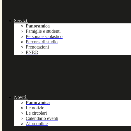
Servizi
Panoramica
Famiglie e studenti
Personale scolastico
Percorsi di studio
Prenotazioni
PNRR
Novità
Panoramica
Le notizie
Le circolari
Calendario eventi
Albo online