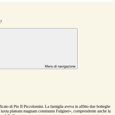
i?
Menu di navigazione
icato di Pio II Piccolomini. La famiglia aveva in affitto due botteghe
sitas iuxta plateam magnam communis Fulginei», comprendente anche la