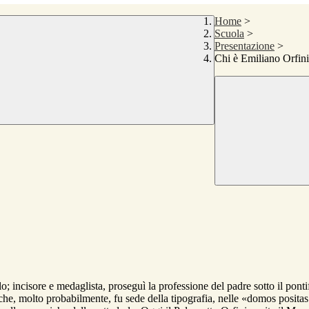
Home
>
Scuola
>
Presentazione
>
Chi è Emiliano Orfin
incisore e medaglista, proseguì la professione del padre sotto il pontif
sa che, molto probabilmente, fu sede della tipografia, nelle «domos po