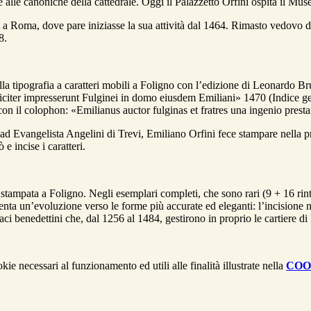
te alle canoniche della cattedrale. Oggi il Palazzetto Orfini ospita il Mu
si a Roma, dove pare iniziasse la sua attività dal 1464. Rimasto vedovo
8.
lla tipografia a caratteri mobili a Foligno con l’edizione di Leonardo B
citer impresserunt Fulginei in domo eiusdem Emiliani» 1470 (Indice gener
 con il colophon: «Emilianus auctor fulginas et fratres una ingenio prestan
d Evangelista Angelini di Trevi, Emiliano Orfini fece stampare nella p
e incise i caratteri.
mpata a Foligno. Negli esemplari completi, che sono rari (9 + 16 rintrac
ta un’evoluzione verso le forme più accurate ed eleganti: l’incisione niti
naci benedettini che, dal 1256 al 1484, gestirono in proprio le cartiere di
kie necessari al funzionamento ed utili alle finalità illustrate nella
COO