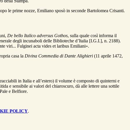
seo della Stampa.
 dopo le prime nozze, Emiliano sposò in seconde Bartolomea Crisanti.
runi,
De bello Italico adversus Gothos
, sulla quale così informa il
ale degli incunaboli delle Biblioteche d’Italia [I.G.I.], n. 2188).
te viri... Fulginei acta vides et laribus Emiliani».
ropria casa la
Divina Commedia
di Dante Alighieri
(11 aprile 1472,
ciabili in Italia e all’estero) il volume è composto di quinterni e
da e sensibile ai valori del chiaroscuro, dà alle lettere una sottile
 Pale e Belfiore.
KIE POLICY
.