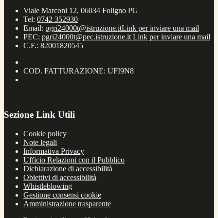
Viale Marconi 12, 06034 Foligno PG
Tel:
0742 352930
Email:
pgri24000t@istruzione.it
Link per inviare una mail
PEC:
pgri24000t@pec.istruzione.it
Link per inviare una mail
C.F.: 82001820545
COD. FATTURAZIONE: UFI9N8
Sezione Link Utili
Cookie policy
Note legali
Informativa Privacy
Ufficio Relazioni con il Pubblico
Dichiarazione di accessibilità
Obiettivi di accessibilità
Whistleblowing
Gestione consensi cookie
Amministrazione trasparente