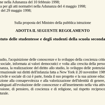
ione nella Adunanza del 10 febbraio 1998;
iva per gli atti normativi nella Adunanza del 4 maggio 1998;
ne del 29 maggio 1998;
Sulla proposta del Ministro della pubblica istruzione
ADOTTA IL SEGUENTE REGOLAMENTO
tuto delle studentesse e degli studenti della scuola second
io, l'acquisizione delle conoscenze e lo sviluppo della coscienza criti
ociale, informata ai valori democratici e volta alla crescita della pers
inanza, la realizzazione del diritto allo studio, lo sviluppo delle potenzi
ernazionale sui diritti dell'infanzia fatta a New York il 20 novembre 1989
ile e sociale di cui è parte, fonda il suo progetto e la sua azione educa
azione alla consapevolezza e alla valorizzazione dell'identità di genere
adeguati all'evoluzione delle conoscenze e all'inserimento nella vita attiv
essione, di pensiero, di coscienza e di religione, sul rispetto recipr
turale.