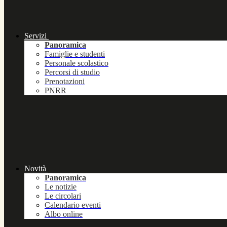
Servizi
Panoramica
Famiglie e studenti
Personale scolastico
Percorsi di studio
Prenotazioni
PNRR
Novità
Panoramica
Le notizie
Le circolari
Calendario eventi
Albo online