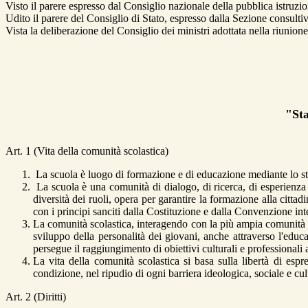
Visto il parere espresso dal Consiglio nazionale della pubblica istruz
Udito il parere del Consiglio di Stato, espresso dalla Sezione consult
Vista la deliberazione del Consiglio dei ministri adottata nella riunio
"Sta
Art. 1 (Vita della comunità scolastica)
La scuola è luogo di formazione e di educazione mediante lo stud
La scuola è una comunità di dialogo, di ricerca, di esperienza s
diversità dei ruoli, opera per garantire la formazione alla cittad
con i principi sanciti dalla Costituzione e dalla Convenzione int
La comunità scolastica, interagendo con la più ampia comunità civ
sviluppo della personalità dei giovani, anche attraverso l'educ
persegue il raggiungimento di obiettivi culturali e professionali 
La vita della comunità scolastica si basa sulla libertà di espr
condizione, nel ripudio di ogni barriera ideologica, sociale e cul
Art. 2 (Diritti)