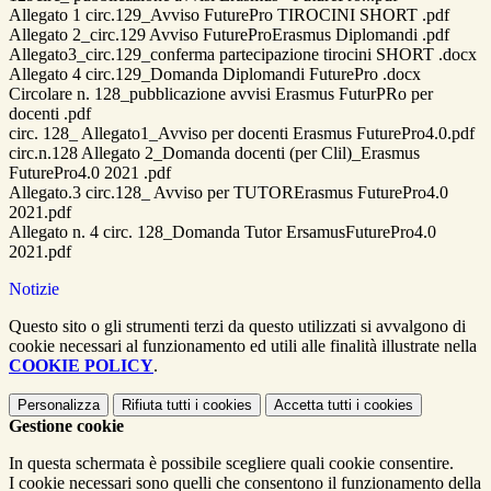
Allegato 1 circ.129_Avviso FuturePro TIROCINI SHORT .pdf
Allegato 2_circ.129 Avviso FutureProErasmus Diplomandi .pdf
Allegato3_circ.129_conferma partecipazione tirocini SHORT .docx
Allegato 4 circ.129_Domanda Diplomandi FuturePro .docx
Circolare n. 128_pubblicazione avvisi Erasmus FuturPRo per
docenti .pdf
circ. 128_ Allegato1_Avviso per docenti Erasmus FuturePro4.0.pdf
circ.n.128 Allegato 2_Domanda docenti (per Clil)_Erasmus
FuturePro4.0 2021 .pdf
Allegato.3 circ.128_ Avviso per TUTORErasmus FuturePro4.0
2021.pdf
Allegato n. 4 circ. 128_Domanda Tutor ErsamusFuturePro4.0
2021.pdf
Notizie
Questo sito o gli strumenti terzi da questo utilizzati si avvalgono di
cookie necessari al funzionamento ed utili alle finalità illustrate nella
COOKIE POLICY
.
Personalizza
Rifiuta tutti
i cookies
Accetta tutti
i cookies
Gestione cookie
In questa schermata è possibile scegliere quali cookie consentire.
I cookie necessari sono quelli che consentono il funzionamento della