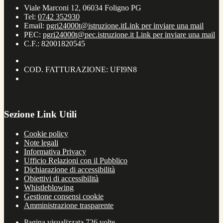
Viale Marconi 12, 06034 Foligno PG
Tel:
0742 352930
Email:
pgri24000t@istruzione.it
Link per inviare una mail
PEC:
pgri24000t@pec.istruzione.it
Link per inviare una mail
C.F.: 82001820545
COD. FATTURAZIONE: UFI9N8
Sezione Link Utili
Cookie policy
Note legali
Informativa Privacy
Ufficio Relazioni con il Pubblico
Dichiarazione di accessibilità
Obiettivi di accessibilità
Whistleblowing
Gestione consensi cookie
Amministrazione trasparente
Pagina visualizzata
726
volte