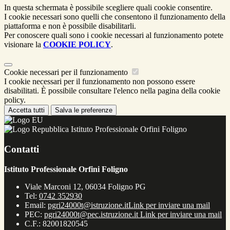
In questa schermata è possibile scegliere quali cookie consentire.
I cookie necessari sono quelli che consentono il funzionamento della
piattaforma e non è possibile disabilitarli.
Per conoscere quali sono i cookie necessari al funzionamento potete
visionare la
COOKIE POLICY
.
Cookie necessari per il funzionamento
I cookie necessari per il funzionamento non possono essere
disabilitati. È possibile consultare l'elenco nella pagina della cookie
policy.
Accetta tutti
Salva le preferenze
Istituto Professionale Orfini Foligno
Contatti
Istituto Professionale Orfini Foligno
Viale Marconi 12, 06034 Foligno PG
Tel:
0742 352930
Email:
pgri24000t@istruzione.it
Link per inviare una mail
PEC:
pgri24000t@pec.istruzione.it
Link per inviare una mail
C.F.: 82001820545