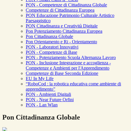
PON - Competenze di Cittadinanza Globale
Competenze di Cittadinanza Europea
PON Educazione Patrimonio Culturale Artistico
Paesaggistico
PON Cittadinanza e Creatività Digitale
Pon Potenziamento Cittadinanza Europea
Pon Cittadinanza Globale
Pon Orientamento e Ri - Orientamento
PON - Laboratori Innovativi
PON - Competenze di Base
PON - Potenziamento Scuola Alternanza Lavoro
PON - Inclusione Integrazione e accoglienza -
Competenze e Ambienti per l'Apprendimento
Competenze di Base Seconda Edizione
EU In My Life
“RoboCod : la robotica educativa come ambiente di
apprendimento”
PON - Ambienti Digitali
PON - Near Future Orfini
PON - Lan Wlan
Pon Cittadinanza Globale