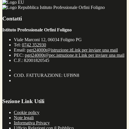
Istituto Professionale Orfini Foligno
Contatti
Istituto Professionale Orfini Foligno
Viale Marconi 12, 06034 Foligno PG
Tel:
0742 352930
Email:
pgri24000t@istruzione.it
Link per inviare una mail
PEC:
pgri24000t@pec.istruzione.it
Link per inviare una mail
C.F.: 82001820545
COD. FATTURAZIONE: UFI9N8
Sezione Link Utili
Cookie policy
Note legali
Informativa Privacy
Ufficio Relazioni con il Pubblico