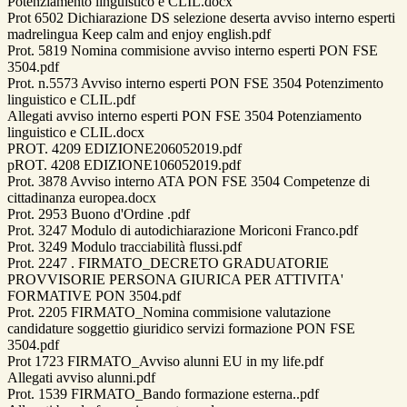
Potenziamento linguistico e CLIL.docx
Prot 6502 Dichiarazione DS selezione deserta avviso interno esperti
madrelingua Keep calm and enjoy english.pdf
Prot. 5819 Nomina commisione avviso interno esperti PON FSE
3504.pdf
Prot. n.5573 Avviso interno esperti PON FSE 3504 Potenzimento
linguistico e CLIL.pdf
Allegati avviso interno esperti PON FSE 3504 Potenziamento
linguistico e CLIL.docx
PROT. 4209 EDIZIONE206052019.pdf
pROT. 4208 EDIZIONE106052019.pdf
Prot. 3878 Avviso interno ATA PON FSE 3504 Competenze di
cittadinanza europea.docx
Prot. 2953 Buono d'Ordine .pdf
Prot. 3247 Modulo di autodichiarazione Moriconi Franco.pdf
Prot. 3249 Modulo tracciabilità flussi.pdf
Prot. 2247 . FIRMATO_DECRETO GRADUATORIE
PROVVISORIE PERSONA GIURICA PER ATTIVITA'
FORMATIVE PON 3504.pdf
Prot. 2205 FIRMATO_Nomina commisione valutazione
candidature soggettio giuridico servizi formazione PON FSE
3504.pdf
Prot 1723 FIRMATO_Avviso alunni EU in my life.pdf
Allegati avviso alunni.pdf
Prot. 1539 FIRMATO_Bando formazione esterna..pdf