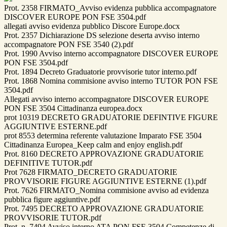
Prot. 2358 FIRMATO_Avviso evidenza pubblica accompagnatore
DISCOVER EUROPE PON FSE 3504.pdf
allegati avviso evidenza pubblico Discore Europe.docx
Prot. 2357 Dichiarazione DS selezione deserta avviso interno
accompagnatore PON FSE 3540 (2).pdf
Prot. 1990 Avviso interno accompagnatore DISCOVER EUROPE
PON FSE 3504.pdf
Prot. 1894 Decreto Graduatorie provvisorie tutor interno.pdf
Prot. 1868 Nomina commisione avviso interno TUTOR PON FSE
3504.pdf
Allegati avviso interno accompagnatore DISCOVER EUROPE
PON FSE 3504 Cittadinanza europea.docx
prot 10319 DECRETO GRADUATORIE DEFINTIVE FIGURE
AGGIUNTIVE ESTERNE.pdf
prot 8553 determina referente valutazione Imparato FSE 3504
Cittadinanza Europea_Keep calm and enjoy english.pdf
Prot. 8160 DECRETO APPROVAZIONE GRADUATORIE
DEFINITIVE TUTOR.pdf
Prot 7628 FIRMATO_DECRETO GRADUATORIE
PROVVISORIE FIGURE AGGIUNTIVE ESTERNE (1).pdf
Prot. 7626 FIRMATO_Nomina commisione avviso ad evidenza
pubblica figure aggiuntive.pdf
Prot. 7495 DECRETO APPROVAZIONE GRADUATORIE
PROVVISORIE TUTOR.pdf
Prot. n. 7494 Avviso interno ATA PON FSE 3504 Competenze di