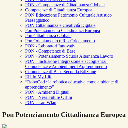
PON - Competenze di Cittadinanza Globale
Competenze di Cittadinanza Europea
PON Educazione Patrimonio Culturale Artistico
Paesaggistico
PON Cittadinanza e Creatività Digitale
Pon Potenziamento Cittadinanza Europea
Pon Cittadinanza Globale
Pon Orientamento e Ri - Orientamento
PON - Laboratori Innovativi
PON - Competenze di Base
PON - Potenziamento Scuola Alternanza Lavoro
PON - Inclusione Integrazione e accoglienza -
Competenze e Ambienti per l'Apprendimento
Competenze di Base Seconda Edizione
EU In My Life
“RoboCod : la robotica educativa come ambiente di
apprendimento”
PON - Ambienti Digitali
PON - Near Future Orfini
PON - Lan Wlan
Pon Potenziamento Cittadinanza Europea